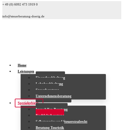
+ 49 (0) 6092 473 1919 0
info@steuerberatung-doerig.de
Home
Leistungen
Finanzbuchhaltung
Lohnbuchhaltung
Steuerberatung
Unternehmensberatung
Spezialgebiete
Immobilien Beratung
Nachfolgeberatung
Selbstanzeige und Steuerstrafrecht
Beratung Touristik