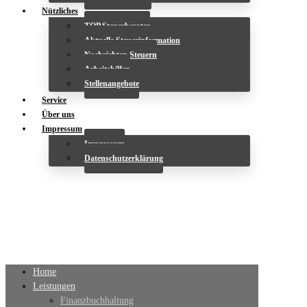
Nützliches
TOP Steuerberater
Aktuelle Steuerinformation
Nachrichten Steuern
Arbeitshilfen
Stellenangebote
Service
Über uns
Impressum
Impressum
Datenschutzerklärung
Home
Leistungen
Finanzbuchhaltung