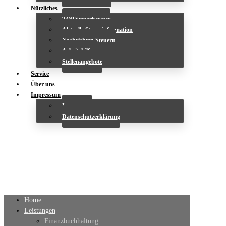
Nützliches
TOP Steuerberater
Aktuelle Steuerinformation
Nachrichten Steuern
Arbeitshilfen
Stellenangebote
Service
Über uns
Impressum
Impressum
Datenschutzerklärung
Home
Leistungen
Finanzbuchhaltung