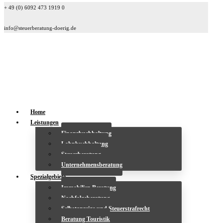
+ 49 (0) 6092 473 1919 0
info@steuerberatung-doerig.de
Home
Leistungen
Finanzbuchhaltung
Lohnbuchhaltung
Steuerberatung
Unternehmensberatung
Spezialgebiete
Immobilien Beratung
Nachfolgeberatung
Selbstanzeige und Steuerstrafrecht
Beratung Touristik