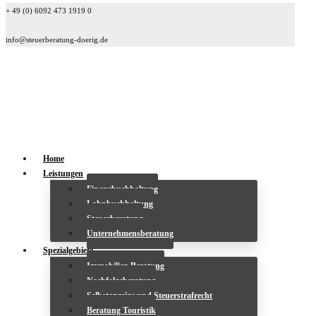
+ 49 (0) 6092 473 1919 0
info@steuerberatung-doerig.de
Home
Leistungen
Finanzbuchhaltung
Lohnbuchhaltung
Steuerberatung
Unternehmensberatung
Spezialgebiete
Immobilien Beratung
Nachfolgeberatung
Selbstanzeige und Steuerstrafrecht
Beratung Touristik