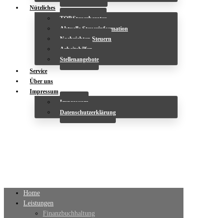
Nützliches
TOP Steuerberater
Aktuelle Steuerinformation
Nachrichten Steuern
Arbeitshilfen
Stellenangebote
Service
Über uns
Impressum
Impressum
Datenschutzerklärung
Home
Leistungen
Finanzbuchhaltung