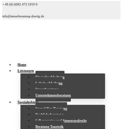
+ 49 (0) 6092 473 1919 0
info@steuerberatung-doerig.de
Home
Leistungen
Finanzbuchhaltung
Lohnbuchhaltung
Steuerberatung
Unternehmensberatung
Spezialgebiete
Immobilien Beratung
Nachfolgeberatung
Selbstanzeige und Steuerstrafrecht
Beratung Touristik