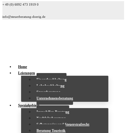
+ 49 (0) 6092 473 1919 0
info@steuerberatung-doerig.de
Home
Leistungen
Finanzbuchhaltung
Lohnbuchhaltung
Steuerberatung
Unternehmensberatung
Spezialgebiete
Immobilien Beratung
Nachfolgeberatung
Selbstanzeige und Steuerstrafrecht
Beratung Touristik