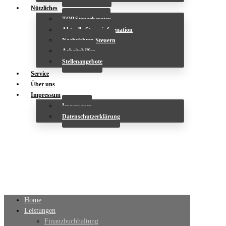
Nützliches
TOP Steuerberater
Aktuelle Steuerinformation
Nachrichten Steuern
Arbeitshilfen
Stellenangebote
Service
Über uns
Impressum
Impressum
Datenschutzerklärung
Home
Leistungen
Finanzbuchhaltung