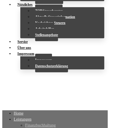
Nützliches
TOP Steuerberater
Aktuelle Steuerinformation
Nachrichten Steuern
Arbeitshilfen
Stellenangebote
Service
Über uns
Impressum
Impressum
Datenschutzerklärung
Home
Leistungen
Finanzbuchhaltung