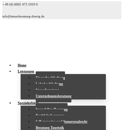
+ 49 (0) 6092 473 1919 0
info@steuerberatung-doerig.de
Home
Leistungen
Finanzbuchhaltung
Lohnbuchhaltung
Steuerberatung
Unternehmensberatung
Spezialgebiete
Immobilien Beratung
Nachfolgeberatung
Selbstanzeige und Steuerstrafrecht
Beratung Touristik