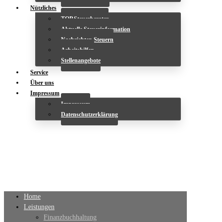
Nützliches
TOP Steuerberater
Aktuelle Steuerinformation
Nachrichten Steuern
Arbeitshilfen
Stellenangebote
Service
Über uns
Impressum
Impressum
Datenschutzerklärung
Home
Leistungen
Finanzbuchhaltung