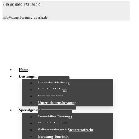
+ 49 (0) 6092 473 1919 0
info@steuerberatung-doerig.de
Home
Leistungen
Finanzbuchhaltung
Lohnbuchhaltung
Steuerberatung
Unternehmensberatung
Spezialgebiete
Immobilien Beratung
Nachfolgeberatung
Selbstanzeige und Steuerstrafrecht
Beratung Touristik